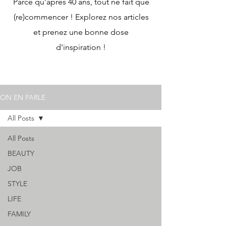
Parce qu'après 40 ans, tout ne fait que
(re)commencer ! Explorez nos articles
et prenez une bonne dose
d'inspiration !
ON EN PARLE
All Posts
All Posts
BEAUTY
JOB
STYLE
LIFE
FAMILY