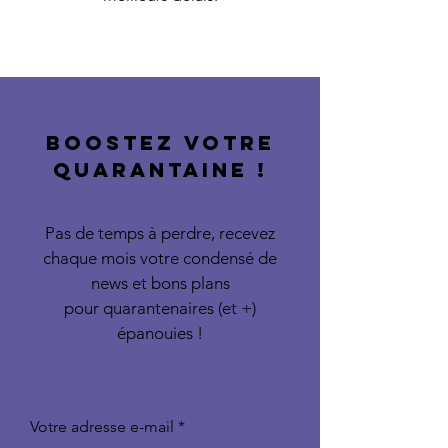
BOOSTEZ VOTRE
QUARANTAINE !
Pas de temps à perdre, recevez
chaque mois votre condensé de
news et bons plans
pour quarantenaires (et +)
épanouies !
Votre adresse e-mail