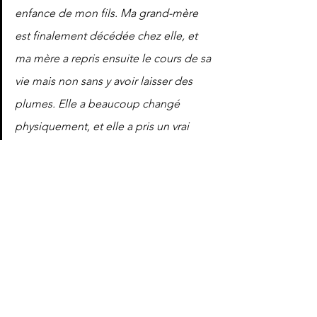
enfance de mon fils. Ma grand-mère 
est finalement décédée chez elle, et 
ma mère a repris ensuite le cours de sa 
vie mais non sans y avoir laisser des 
plumes. Elle a beaucoup changé 
physiquement, et elle a pris un vrai 
coup de vieux. Ca a été une période 
très difficile et très douloureuse pour 
toute la famille. 
Aurélie, 45 ans.
Après avoir longtemps hésité, nous 
avons mis ma belle-mère dans un 
EHPAD et c'est la meilleure solution 
que l'on pouvait prendre. Nous 