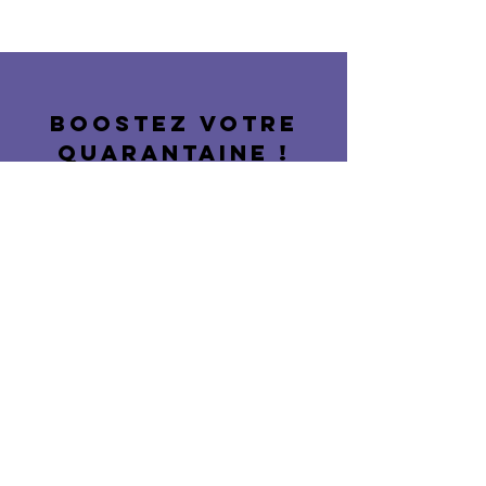
BOOSTEZ VOTRE
QUARANTAINE !
Pas de temps à perdre, recevez
chaque mois votre condensé de
news et bons plans
pour quarantenaires (et +)
épanouies !
Votre adresse e-mail