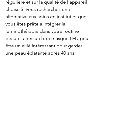
régulière et sur la qualité de l’appareil 
choisi. Si vous recherchez une 
alternative aux soins en institut et que 
vous êtes prête à intégrer la 
luminothérapie dans votre routine 
beauté, alors un bon masque LED peut 
être un allié intéressant pour garder 
une 
peau éclatante après 40 ans
.
C'EST MON AVIS
Je suis fan de Skincare, mais là 
clairement je passe mon tour. Trop 