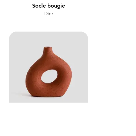
Socle bougie
Dior
Vase céramique
La Redoute