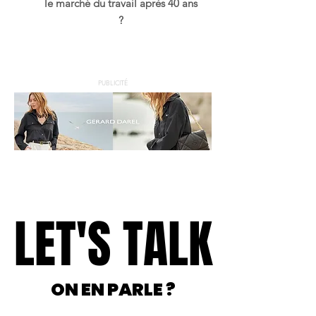
le marché du travail après 40 ans
?
PUBLICITÉ
LET'S TALK
LET'S TALK
ON EN PARLE ?