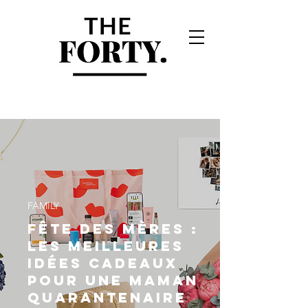
FAMILY
Fête des Mères :
les meilleures
idées cadeaux
pour une maman
quarantenaire