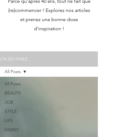
Parce qu'après 40 ans, tout ne fait que
(re)commencer ! Explorez nos articles
et prenez une bonne dose
d'inspiration !
ON EN PARLE
All Posts
All Posts
BEAUTY
JOB
STYLE
LIFE
FAMILY