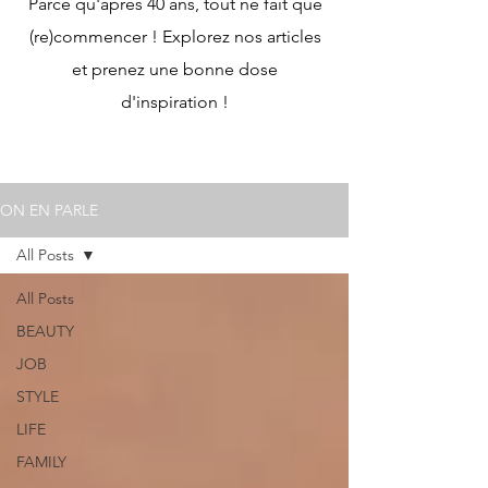
Parce qu'après 40 ans, tout ne fait que
(re)commencer ! Explorez nos articles
et prenez une bonne dose
d'inspiration !
ON EN PARLE
All Posts
All Posts
BEAUTY
JOB
STYLE
LIFE
FAMILY