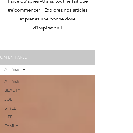
Parce qu'après 40 ans, tout ne fait que
(re)commencer ! Explorez nos articles
et prenez une bonne dose
d'inspiration !
ON EN PARLE
All Posts
All Posts
BEAUTY
JOB
STYLE
LIFE
FAMILY