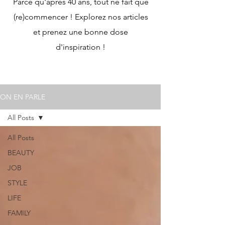
Parce qu'après 40 ans, tout ne fait que
(re)commencer ! Explorez nos articles
et prenez une bonne dose
d'inspiration !
ON EN PARLE
All Posts
All Posts
BEAUTY
JOB
STYLE
LIFE
FAMILY