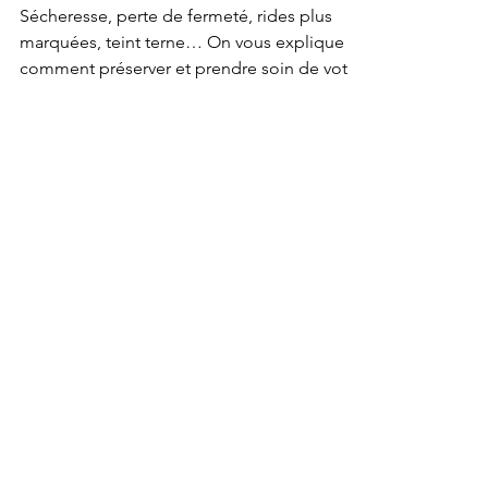
routine skincare ?
Sécheresse, perte de fermeté, rides plus
marquées, teint terne… On vous explique
comment préserver et prendre soin de votre
peau.
BOOSTEZ VOTRE
QUARANTAINE !