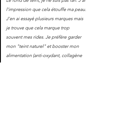
Le fond de teint, je ne suis pas fan. J'ai 
l'impression que cela étouffe ma peau. 
J'en ai essayé plusieurs marques mais 
je trouve que cela marque trop 
souvent mes rides.
 Je
 préfère garder 
mon "teint naturel" et booster mon 
alimentation (anti-oxydant, collagène 
et une orange tous les matins). 
Tatiana, 
40 ans
__________
ON EN PARLE ?
>> Et vous, quelles sont vos astuces 