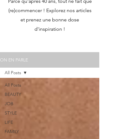
Parce qu'après 40 ans, tout ne fait que
(re)commencer ! Explorez nos articles
et prenez une bonne dose
d'inspiration !
ON EN PARLE
All Posts
All Posts
BEAUTY
JOB
STYLE
LIFE
FAMILY