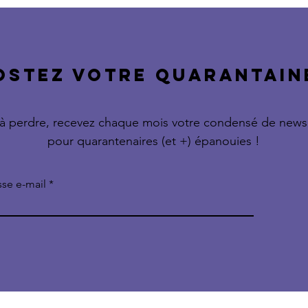
OSTEZ VOTRE QUARANTAINE
à perdre, recevez chaque mois votre condensé de news
pour quarantenaires (et +) épanouies !
sse e-mail