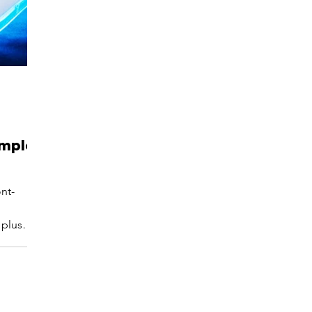
imple
nt-
plus ?