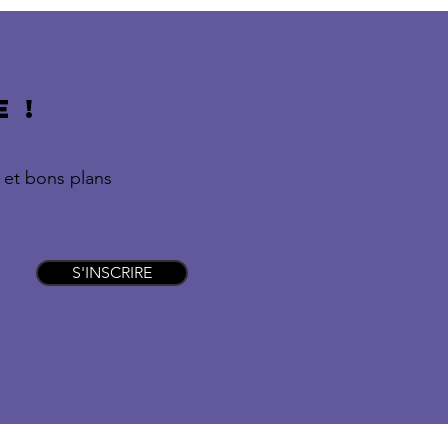
 !
 et bons plans
S'INSCRIRE