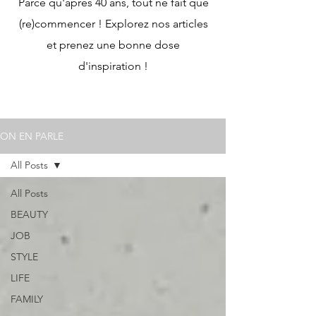
Parce qu'après 40 ans, tout ne fait que
(re)commencer ! Explorez nos articles
et prenez une bonne dose
d'inspiration !
ON EN PARLE
All Posts
All Posts
BEAUTY
JOB
STYLE
LIFE
FAMILY